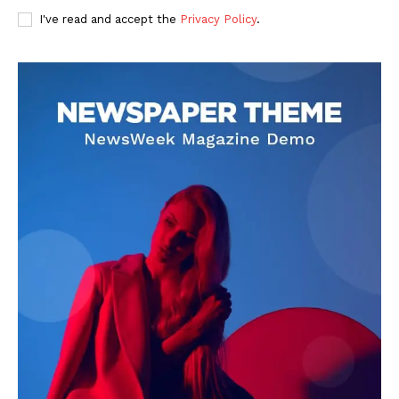
I've read and accept the
Privacy Policy
.
DOWNLOAD NOW
AIN NEWS 1
Contact Us
About Us
Privacy Policy
Terms of Use Agreement
Facebook
X
WhatsApp
Share