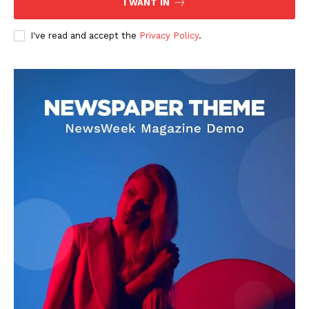
I WANT IN
I've read and accept the
Privacy Policy
.
DOWNLOAD NOW
AIN NEWS 1
Contact Us
About Us
Privacy Policy
Terms of Use Agreement
Facebook
X
WhatsApp
Share