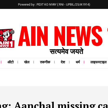
Powered by : PIDIT KO NYAY ( RNI - UPBIL/25/A1914)
AIN NEWS 
सत्यमेव जयते
ऑटो
खेल
तकनीक
देश
धर्म
लाइफस्टाइल
ag:
Aanchal missing ca