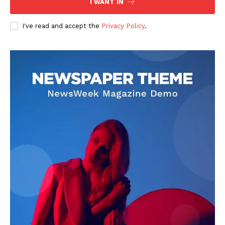
I WANT IN
I've read and accept the
Privacy Policy
.
DOWNLOAD NOW
AIN NEWS 1
Contact Us
About Us
Privacy Policy
Terms of Use Agreement
Facebook
X
WhatsApp
Share