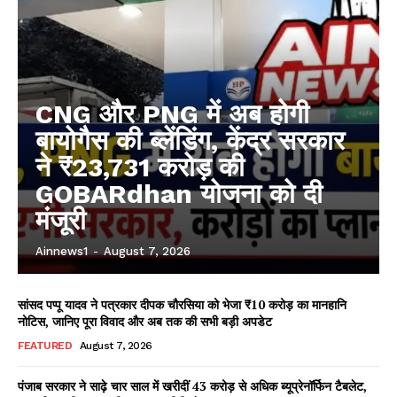
CNG और PNG में अब होगी
बायोगैस की ब्लेंडिंग, केंद्र सरकार
ने ₹23,731 करोड़ की
GOBARdhan योजना को दी
मंजूरी
Ainnews1
-
August 7, 2026
सांसद पप्पू यादव ने पत्रकार दीपक चौरसिया को भेजा ₹10 करोड़ का मानहानि
नोटिस, जानिए पूरा विवाद और अब तक की सभी बड़ी अपडेट
FEATURED
August 7, 2026
पंजाब सरकार ने साढ़े चार साल में खरीदीं 43 करोड़ से अधिक ब्यूप्रेनॉर्फिन टैबलेट,