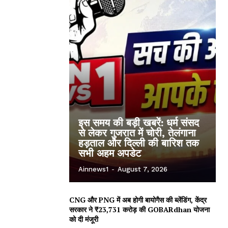
इस समय की बड़ी खबरें: धर्म संसद
से लेकर गुजरात में चोरी, तेलंगाना
हड़ताल और दिल्ली की बारिश तक
सभी अहम अपडेट
Ainnews1
-
August 7, 2026
CNG और PNG में अब होगी बायोगैस की ब्लेंडिंग, केंद्र
सरकार ने ₹23,731 करोड़ की GOBARdhan योजना
को दी मंजूरी