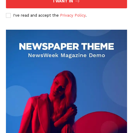
I WANT IN
I've read and accept the
Privacy Policy
.
DOWNLOAD NOW
AIN NEWS 1
Contact Us
About Us
Privacy Policy
Terms of Use Agreement
Facebook
X
WhatsApp
Share