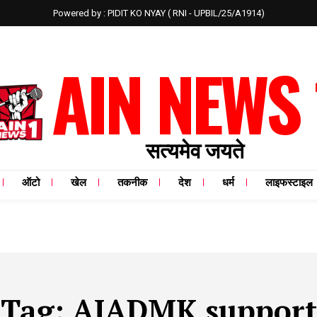
Powered by : PIDIT KO NYAY ( RNI - UPBIL/25/A1914)
AIN NEWS 
सत्यमेव जयते
ऑटो
खेल
तकनीक
देश
धर्म
लाइफस्टाइल
Tag:
AIADMK support