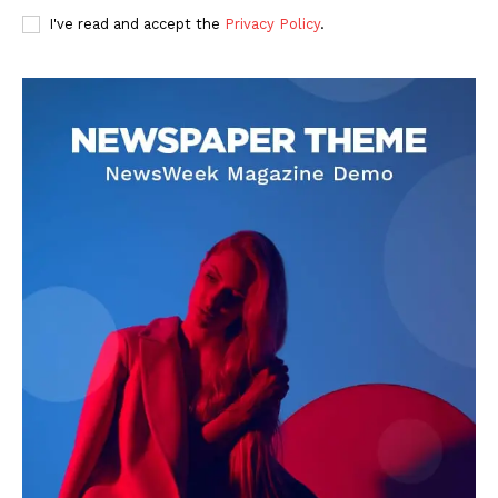
I've read and accept the
Privacy Policy
.
DOWNLOAD NOW
AIN NEWS 1
Contact Us
About Us
Privacy Policy
Terms of Use Agreement
Facebook
X
WhatsApp
Share