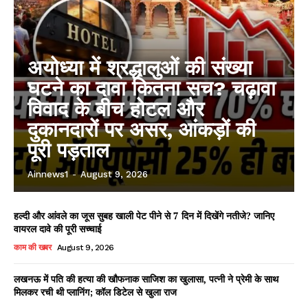
अयोध्या में श्रद्धालुओं की संख्या
घटने का दावा कितना सच? चढ़ावा
विवाद के बीच होटल और
दुकानदारों पर असर, आंकड़ों की
पूरी पड़ताल
Ainnews1
-
August 9, 2026
हल्दी और आंवले का जूस सुबह खाली पेट पीने से 7 दिन में दिखेंगे नतीजे? जानिए
वायरल दावे की पूरी सच्चाई
काम की खबर
August 9, 2026
लखनऊ में पति की हत्या की खौफनाक साजिश का खुलासा, पत्नी ने प्रेमी के साथ
मिलकर रची थी प्लानिंग; कॉल डिटेल से खुला राज