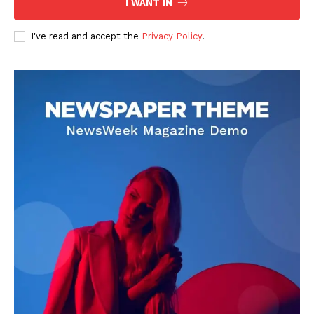
I WANT IN
I've read and accept the
Privacy Policy
.
DOWNLOAD NOW
AIN NEWS 1
Contact Us
About Us
Privacy Policy
Terms of Use Agreement
Facebook
X
WhatsApp
Share