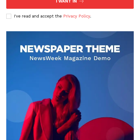
I WANT IN
I've read and accept the
Privacy Policy
.
DOWNLOAD NOW
AIN NEWS 1
Contact Us
About Us
Privacy Policy
Terms of Use Agreement
Facebook
X
WhatsApp
Share