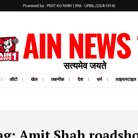
Powered by : PIDIT KO NYAY ( RNI - UPBIL/25/A1914)
AIN NEWS 
सत्यमेव जयते
ऑटो
खेल
तकनीक
देश
धर्म
लाइफस्टाइल
ag:
Amit Shah roadsh