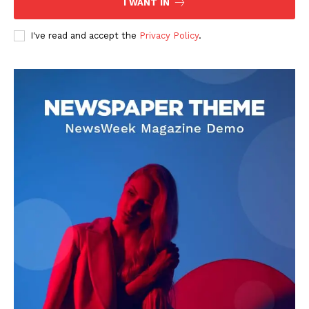
I WANT IN
I've read and accept the
Privacy Policy
.
DOWNLOAD NOW
AIN NEWS 1
Contact Us
About Us
Privacy Policy
Terms of Use Agreement
Facebook
X
WhatsApp
Share