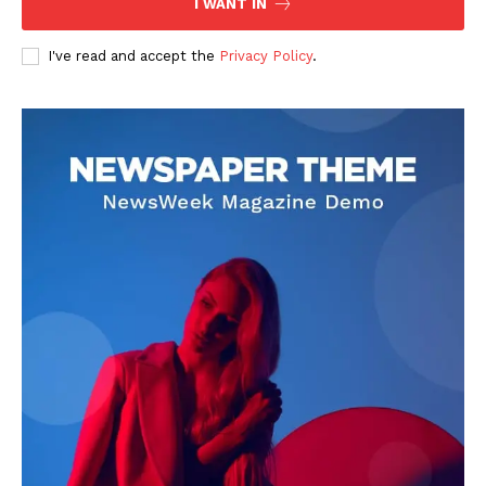
I WANT IN
I've read and accept the
Privacy Policy
.
DOWNLOAD NOW
AIN NEWS 1
Contact Us
About Us
Privacy Policy
Terms of Use Agreement
Facebook
X
WhatsApp
Share