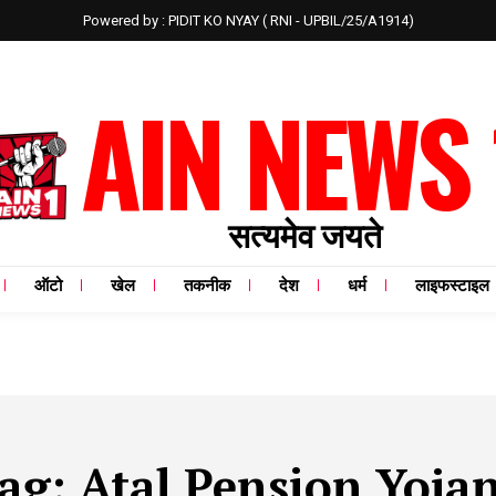
Powered by : PIDIT KO NYAY ( RNI - UPBIL/25/A1914)
AIN NEWS 
सत्यमेव जयते
ऑटो
खेल
तकनीक
देश
धर्म
लाइफस्टाइल
ag:
Atal Pension Yoja