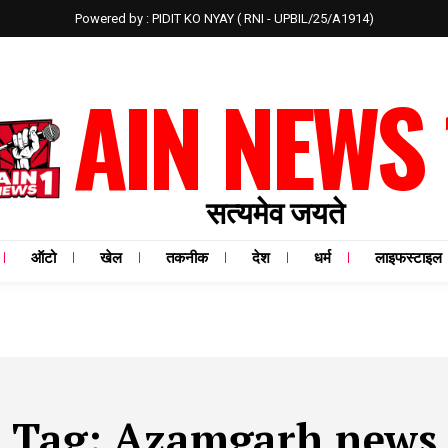
Powered by : PIDIT KO NYAY ( RNI - UPBIL/25/A1914)
AIN NEWS 
सत्यमेव जयते
ऑटो
खेल
तकनीक
देश
धर्म
लाइफस्टाइल
Tag:
Azamgarh news