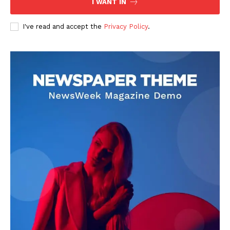
I WANT IN
I've read and accept the
Privacy Policy
.
DOWNLOAD NOW
AIN NEWS 1
Contact Us
About Us
Privacy Policy
Terms of Use Agreement
Facebook
X
WhatsApp
Share