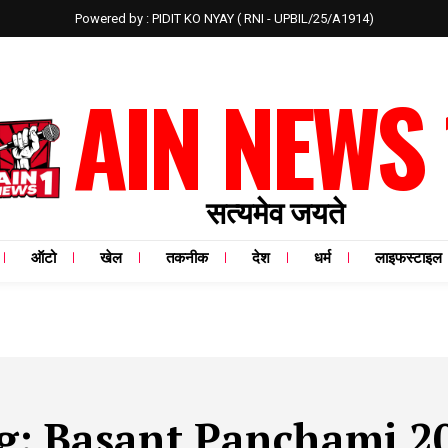
Powered by : PIDIT KO NYAY ( RNI - UPBIL/25/A1914)
AIN NEWS 
सत्यमेव जयते
ऑटो
खेल
तकनीक
देश
धर्म
लाइफस्टाइल
g:
Basant Panchami 2