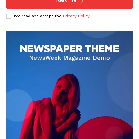
I WANT IN
I've read and accept the
Privacy Policy
.
DOWNLOAD NOW
AIN NEWS 1
Contact Us
About Us
Privacy Policy
Terms of Use Agreement
Facebook
X
WhatsApp
Share