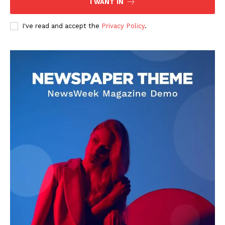
I WANT IN
I've read and accept the
Privacy Policy
.
DOWNLOAD NOW
AIN NEWS 1
Contact Us
About Us
Privacy Policy
Terms of Use Agreement
Facebook
X
WhatsApp
Share