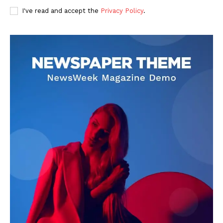
I've read and accept the
Privacy Policy
.
DOWNLOAD NOW
AIN NEWS 1
Contact Us
About Us
Privacy Policy
Terms of Use Agreement
Facebook
X
WhatsApp
Share