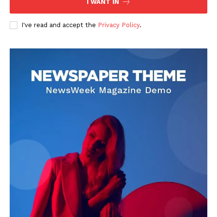
I WANT IN
I've read and accept the
Privacy Policy
.
DOWNLOAD NOW
AIN NEWS 1
Contact Us
About Us
Privacy Policy
Terms of Use Agreement
Facebook
X
WhatsApp
Share