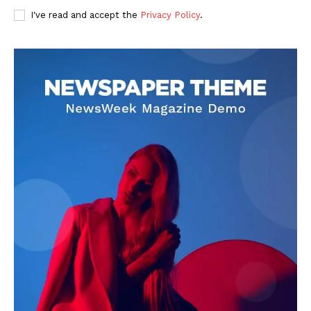
I've read and accept the
Privacy Policy
.
DOWNLOAD NOW
AIN NEWS 1
Contact Us
About Us
Privacy Policy
Terms of Use Agreement
Facebook
X
WhatsApp
Share