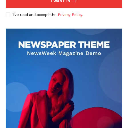
I WANT IN
I've read and accept the
Privacy Policy
.
DOWNLOAD NOW
AIN NEWS 1
Contact Us
About Us
Privacy Policy
Terms of Use Agreement
Facebook
X
WhatsApp
Share