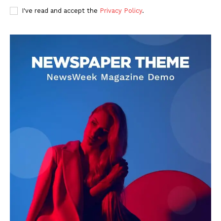
I've read and accept the
Privacy Policy
.
DOWNLOAD NOW
AIN NEWS 1
Contact Us
About Us
Privacy Policy
Terms of Use Agreement
Facebook
X
WhatsApp
Share