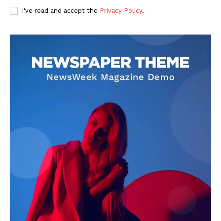
I've read and accept the
Privacy Policy
.
DOWNLOAD NOW
AIN NEWS 1
Contact Us
About Us
Privacy Policy
Terms of Use Agreement
Facebook
X
WhatsApp
Share