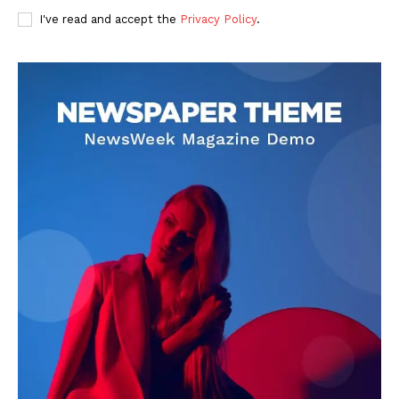
I've read and accept the
Privacy Policy
.
DOWNLOAD NOW
AIN NEWS 1
Contact Us
About Us
Privacy Policy
Terms of Use Agreement
Facebook
X
WhatsApp
Share