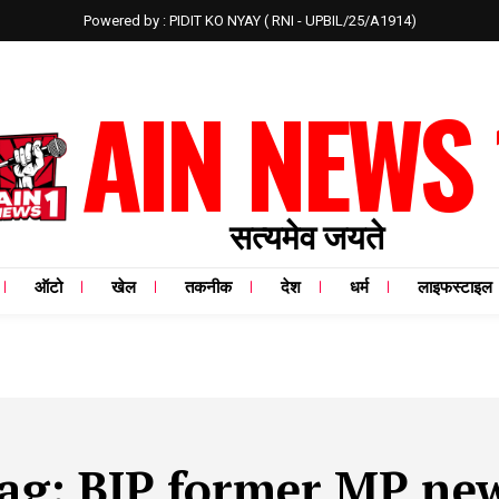
Powered by : PIDIT KO NYAY ( RNI - UPBIL/25/A1914)
AIN NEWS 
सत्यमेव जयते
ऑटो
खेल
तकनीक
देश
धर्म
लाइफस्टाइल
ag:
BJP former MP ne