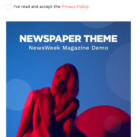
I've read and accept the
Privacy Policy
.
DOWNLOAD NOW
AIN NEWS 1
Contact Us
About Us
Privacy Policy
Terms of Use Agreement
Facebook
X
WhatsApp
Share