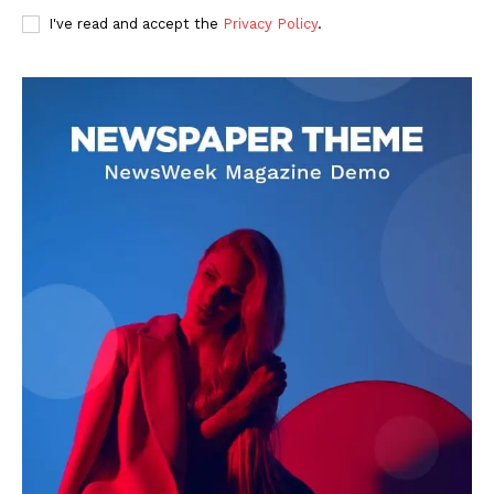
I've read and accept the
Privacy Policy
.
DOWNLOAD NOW
AIN NEWS 1
Contact Us
About Us
Privacy Policy
Terms of Use Agreement
Facebook
X
WhatsApp
Share