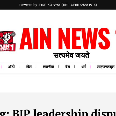
Powered by : PIDIT KO NYAY ( RNI - UPBIL/25/A1914)
AIN NEWS 
सत्यमेव जयते
ऑटो
खेल
तकनीक
देश
धर्म
लाइफस्टाइल
g:
BJP leadership disp