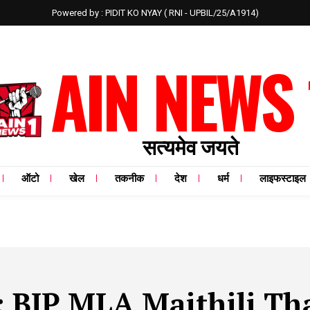
Powered by : PIDIT KO NYAY ( RNI - UPBIL/25/A1914)
AIN NEWS 
सत्यमेव जयते
ऑटो
खेल
तकनीक
देश
धर्म
लाइफस्टाइल
:
BJP MLA Maithili Th