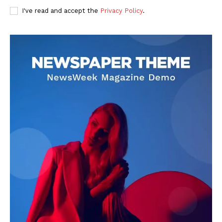
I've read and accept the
Privacy Policy
.
DOWNLOAD NOW
AIN NEWS 1
Contact Us
About Us
Privacy Policy
Terms of Use Agreement
Facebook
X
WhatsApp
Share