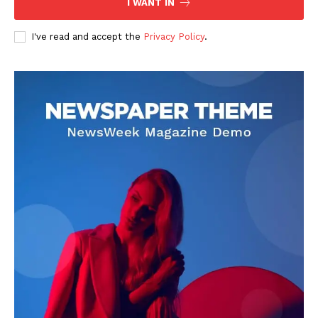
I WANT IN
I've read and accept the
Privacy Policy
.
DOWNLOAD NOW
AIN NEWS 1
Contact Us
About Us
Privacy Policy
Terms of Use Agreement
Facebook
X
WhatsApp
Share