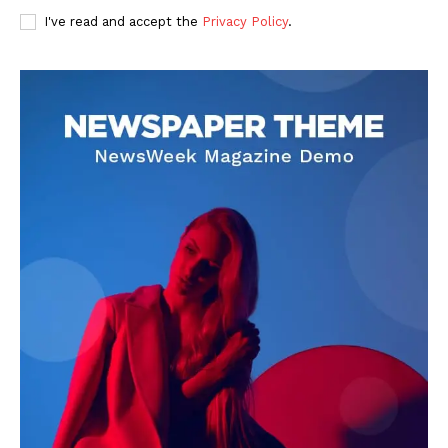
I've read and accept the
Privacy Policy
.
DOWNLOAD NOW
AIN NEWS 1
Contact Us
About Us
Privacy Policy
Terms of Use Agreement
Facebook
X
WhatsApp
Share