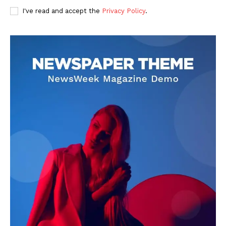
I've read and accept the
Privacy Policy
.
DOWNLOAD NOW
AIN NEWS 1
Contact Us
About Us
Privacy Policy
Terms of Use Agreement
Facebook
X
WhatsApp
Share