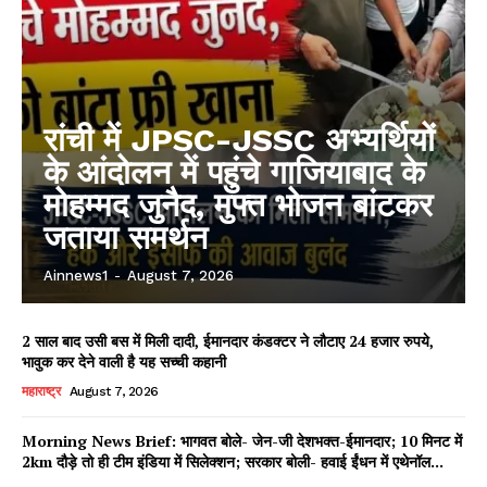
रांची में JPSC-JSSC अभ्यर्थियों
के आंदोलन में पहुंचे गाजियाबाद के
मोहम्मद जुनैद, मुफ्त भोजन बांटकर
जताया समर्थन
Ainnews1
-
August 7, 2026
2 साल बाद उसी बस में मिली दादी, ईमानदार कंडक्टर ने लौटाए 24 हजार रुपये,
भावुक कर देने वाली है यह सच्ची कहानी
महाराष्ट्र
August 7, 2026
Morning News Brief: भागवत बोले- जेन-जी देशभक्त-ईमानदार; 10 मिनट में
2km दौड़े तो ही टीम इंडिया में सिलेक्शन; सरकार बोली- हवाई ईंधन में एथेनॉल...