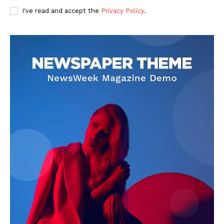
I've read and accept the
Privacy Policy
.
DOWNLOAD NOW
AIN NEWS 1
Contact Us
About Us
Privacy Policy
Terms of Use Agreement
Facebook
X
WhatsApp
Share