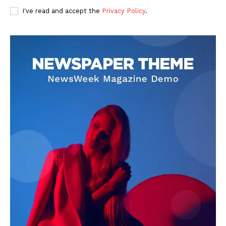
I've read and accept the
Privacy Policy
.
DOWNLOAD NOW
AIN NEWS 1
Contact Us
About Us
Privacy Policy
Terms of Use Agreement
Facebook
X
WhatsApp
Share