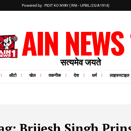
Powered by : PIDIT KO NYAY ( RNI - UPBIL/25/A1914)
AIN NEWS 
सत्यमेव जयते
ऑटो
खेल
तकनीक
देश
धर्म
लाइफस्टाइल
ag:
Brijesh Singh Prin