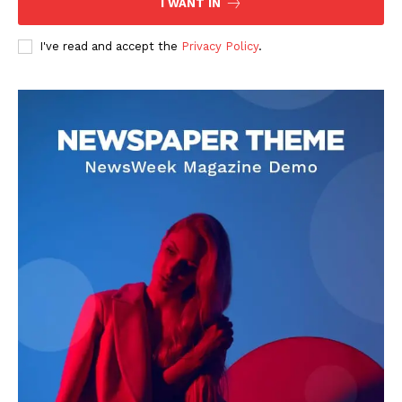
I WANT IN
I've read and accept the
Privacy Policy
.
DOWNLOAD NOW
AIN NEWS 1
Contact Us
About Us
Privacy Policy
Terms of Use Agreement
Facebook
X
WhatsApp
Share