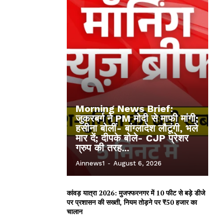
Morning News Brief:
जुकरबर्ग ने PM मोदी से माफी मांगी;
हसीना बोलीं- बांग्लादेश लौटूंगी, भले
मार दें; दीपके बोले- CJP प्रेशर
ग्रुप की तरह...
Ainnews1
-
August 6, 2026
कांवड़ यात्रा 2026: मुजफ्फरनगर में 10 फीट से बड़े डीजे
पर प्रशासन की सख्ती, नियम तोड़ने पर ₹50 हजार का
चालान