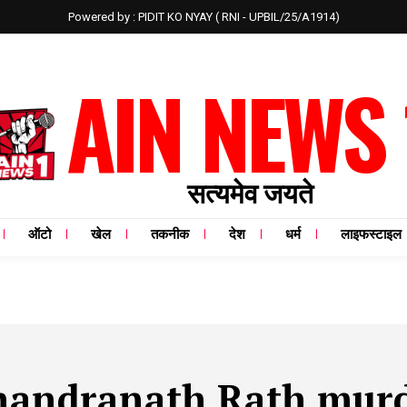
Powered by : PIDIT KO NYAY ( RNI - UPBIL/25/A1914)
AIN NEWS 
सत्यमेव जयते
ऑटो
खेल
तकनीक
देश
धर्म
लाइफस्टाइल
handranath Rath murd