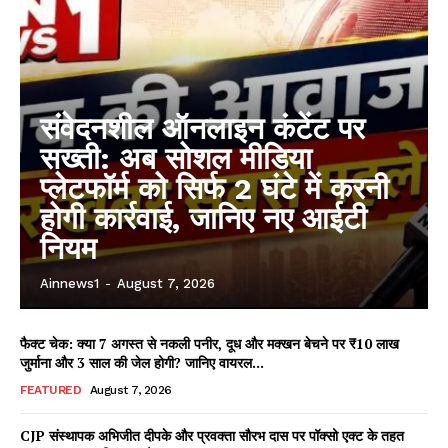
संवेदनशील ऑनलाइन कंटेंट पर
सख्ती: अब सोशल मीडिया
प्लेटफॉर्म को सिर्फ 2 घंटे में करनी
होगी कार्रवाई, जानिए नए आईटी
नियम
Ainnews1
-
August 7, 2026
फैक्ट चेक: क्या 7 अगस्त से नकली पनीर, दूध और मक्खन बेचने पर ₹10 लाख
जुर्माना और 3 साल की जेल होगी? जानिए वायरल...
FEATURED
August 7, 2026
CJP संस्थापक अभिजीत दीपके और प्रवक्ता सौरभ दास पर पॉक्सो एक्ट के तहत