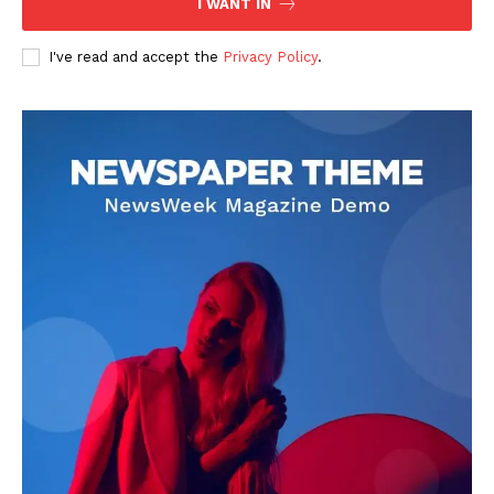
I WANT IN
I've read and accept the
Privacy Policy
.
DOWNLOAD NOW
AIN NEWS 1
Contact Us
About Us
Privacy Policy
Terms of Use Agreement
Facebook
X
WhatsApp
Share