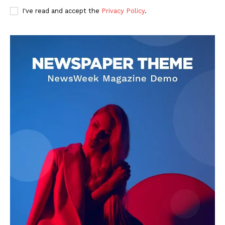
I've read and accept the
Privacy Policy
.
DOWNLOAD NOW
AIN NEWS 1
Contact Us
About Us
Privacy Policy
Terms of Use Agreement
Facebook
X
WhatsApp
Share