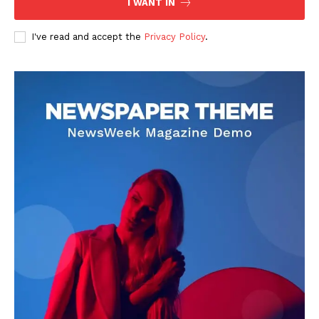
I WANT IN
I've read and accept the
Privacy Policy
.
DOWNLOAD NOW
AIN NEWS 1
Contact Us
About Us
Privacy Policy
Terms of Use Agreement
Facebook
X
WhatsApp
Share