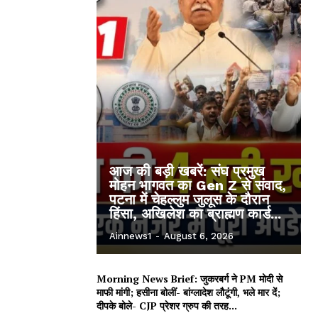
आज की बड़ी खबरें: संघ प्रमुख
मोहन भागवत का Gen Z से संवाद,
पटना में चेहल्लुम जुलूस के दौरान
हिंसा, अखिलेश का ब्राह्मण कार्ड...
Ainnews1
-
August 6, 2026
Morning News Brief: जुकरबर्ग ने PM मोदी से
माफी मांगी; हसीना बोलीं- बांग्लादेश लौटूंगी, भले मार दें;
दीपके बोले- CJP प्रेशर ग्रुप की तरह...