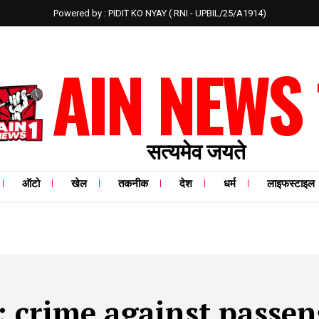
Powered by : PIDIT KO NYAY ( RNI - UPBIL/25/A1914)
AIN NEWS 
सत्यमेव जयते
ऑटो
खेल
तकनीक
देश
धर्म
लाइफस्टाइल
:
crime against passen