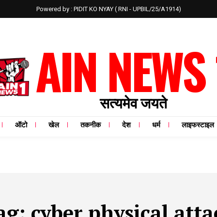
Powered by : PIDIT KO NYAY ( RNI - UPBIL/25/A1914)
AIN NEWS 
सत्यमेव जयते
ऑटो
खेल
तकनीक
देश
धर्म
लाइफस्टाइल
ag:
cyber physical atta