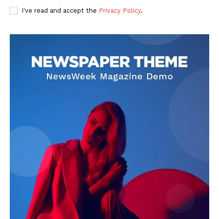
I've read and accept the
Privacy Policy
.
DOWNLOAD NOW
AIN NEWS 1
Contact Us
About Us
Privacy Policy
Terms of Use Agreement
Facebook
X
WhatsApp
Share