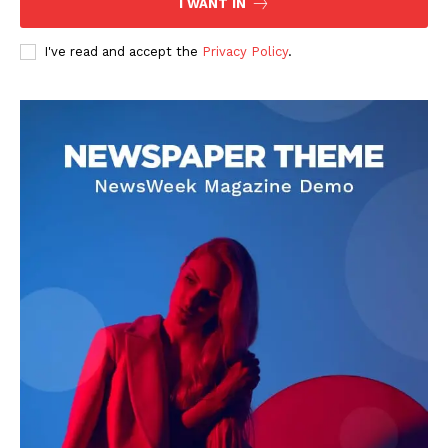
I WANT IN
I've read and accept the
Privacy Policy
.
DOWNLOAD NOW
AIN NEWS 1
Contact Us
About Us
Privacy Policy
Terms of Use Agreement
Facebook
X
WhatsApp
Share