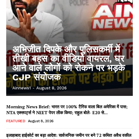
अभिजीत दिपके और पुलिसकर्मी में
तीखी बहस का वीडियो वायरल, घर
आने वाले लोगों को रोकने पर भड़के
CJP संयोजक
Ainnews1
-
August 8, 2026
Morning News Brief: भारत पर 100% टैरिफ वाला बिल अमेरिका में पास;
NTA एक्सपर्ट्स ने NEET पेपर लीक किया; राहुल बोले- E20 से...
FEATURED
August 8, 2026
इलाहाबाद हाईकोर्ट का बड़ा आदेश: सार्वजनिक जमीन पर बने 72 कथित अवैध वकील