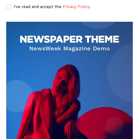
I've read and accept the
Privacy Policy
.
DOWNLOAD NOW
AIN NEWS 1
Contact Us
About Us
Privacy Policy
Terms of Use Agreement
Facebook
X
WhatsApp
Share