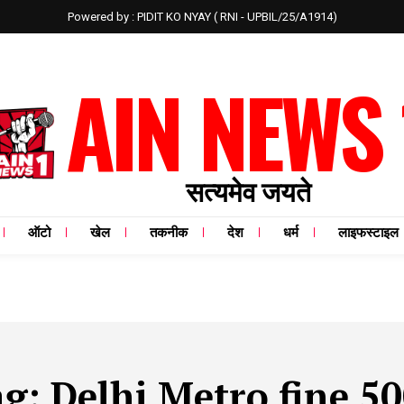
Powered by : PIDIT KO NYAY ( RNI - UPBIL/25/A1914)
AIN NEWS 
सत्यमेव जयते
ऑटो
खेल
तकनीक
देश
धर्म
लाइफस्टाइल
ag:
Delhi Metro fine 5