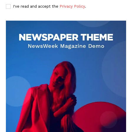
I've read and accept the
Privacy Policy
.
DOWNLOAD NOW
AIN NEWS 1
Contact Us
About Us
Privacy Policy
Terms of Use Agreement
Facebook
X
WhatsApp
Share