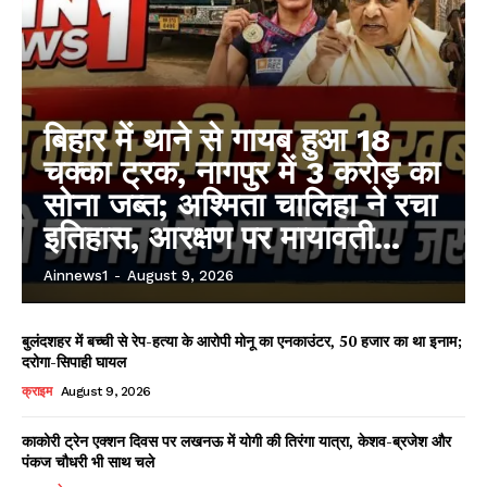
बिहार में थाने से गायब हुआ 18
चक्का ट्रक, नागपुर में 3 करोड़ का
सोना जब्त; अश्मिता चालिहा ने रचा
इतिहास, आरक्षण पर मायावती...
Ainnews1
-
August 9, 2026
बुलंदशहर में बच्ची से रेप-हत्या के आरोपी मोनू का एनकाउंटर, 50 हजार का था इनाम;
दरोगा-सिपाही घायल
क्राइम
August 9, 2026
काकोरी ट्रेन एक्शन दिवस पर लखनऊ में योगी की तिरंगा यात्रा, केशव-ब्रजेश और
पंकज चौधरी भी साथ चले